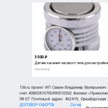
3 500 ₽
Датчик касания часового типа для настройки станков ЧПУ Устройство позиционирования фрезы/гравера
Новотроицк
156.ru проект ИП Савин Владимир Валерьевич И
счёт 40802810700490010502 Филиал «Приволжск
08-07 Почтовый адрес: 462419, Оренбургская о
ДОГОВОР-ОФЕРТА
Согласие н
Мы используем 