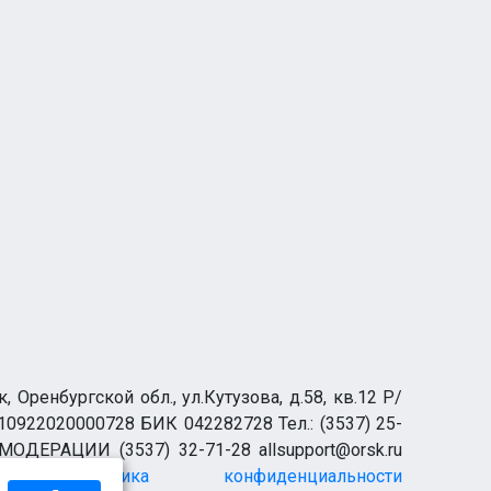
0 ₽
3 500 ₽
Датчик касания часового типа для настройки станков ЧПУ Устройство позиционирования фрезы/гравера
роицк
Новотроицк
ренбургской обл., ул.Кутузова, д.58, кв.12 Р/
0922020000728 БИК 042282728 Тел.: (3537) 25-
 МОДЕРАЦИИ (3537) 32-71-28 allsupport@orsk.ru
Политика конфиденциальности