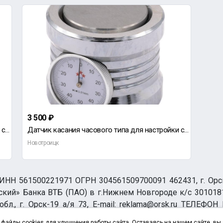
3 500 ₽
3 50
Датчик касания часового типа для настройки станков ЧПУ Устройство позиционирования фрезы/гравера
Датчик касания часового типа для настройки станков ЧПУ Устройство позиционирования фрезы/гравера
Новотроицк
Новот
НН 561500221971 ОГРН 304561509700091 462431, г. Орск, О
ий» Банка ВТБ (ПАО) в г.Нижнем Новгороде к/с 3010181
бл., г. Орск-19 а/я 73, E-mail: reklama@orsk.ru ТЕЛЕФОН
а обработку персональных данных
файлы cookies для улучшения работы сайта. Оставаясь на нашем сайте, вы