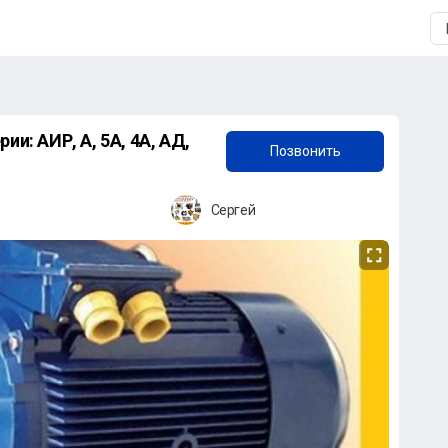
+7 (903) 519-30-20
и: АИР, А, 5А, 4А, АД,
Позвонить
Сергей