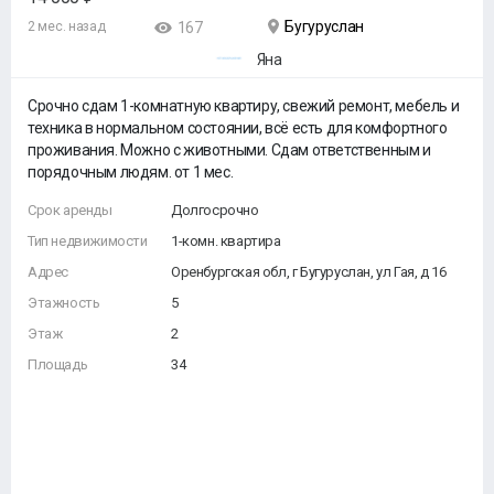
Бугуруслан
2 мес. назад
167
Яна
Срочно сдам 1-комнатную квартиру, свежий ремонт, мебель и
техника в нормальном состоянии, всё есть для комфортного
проживания. Можно с животными. Сдам ответственным и
порядочным людям. от 1 мес.
Срок аренды
Долгосрочно
Тип недвижимости
1-комн. квартира
Адрес
Оренбургская обл, г Бугуруслан, ул Гая, д 16
Этажность
5
Этаж
2
Площадь
34