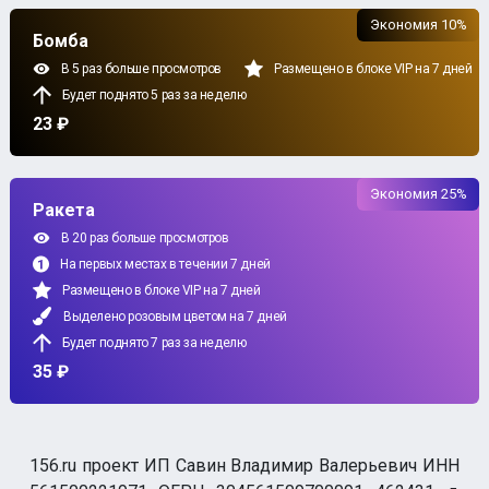
Экономия 10%
Бомба
В 5 раз больше просмотров
Размещено в блоке VIP на 7 дней
Будет поднято 5 раз за неделю
23 ₽
Экономия 25%
Ракета
В 20 раз больше просмотров
На первых местах в течении 7 дней
Размещено в блоке VIP на 7 дней
Выделено розовым цветом на 7 дней
Будет поднято 7 раз за неделю
35 ₽
156.ru проект ИП Савин Владимир Валерьевич ИНН