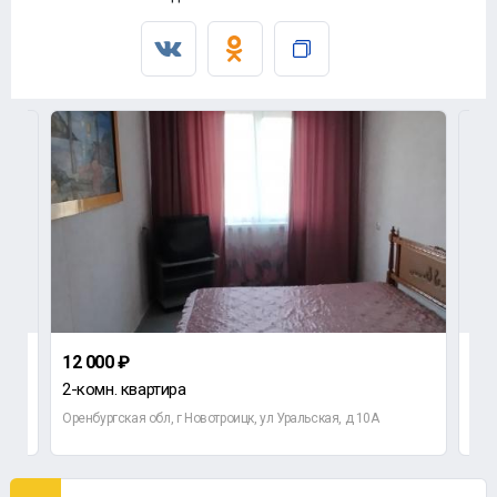
12 000 ₽
15 
2-комн. квартира
2-к
Оренбургская обл, г Новотроицк, ул Уральская, д 10А
Орен