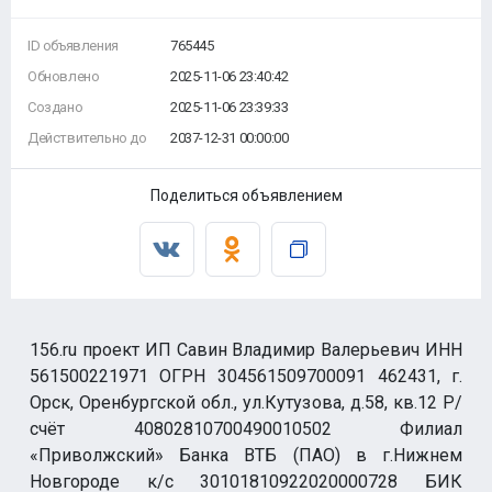
ID объявления
765445
Обновлено
2025-11-06 23:40:42
Создано
2025-11-06 23:39:33
Действительно до
2037-12-31 00:00:00
Поделиться объявлением
156.ru проект ИП Савин Владимир Валерьевич ИНН
561500221971 ОГРН 304561509700091 462431, г.
Орск, Оренбургской обл., ул.Кутузова, д.58, кв.12 Р/
счёт 40802810700490010502 Филиал
«Приволжский» Банка ВТБ (ПАО) в г.Нижнем
Новгороде к/с 30101810922020000728 БИК