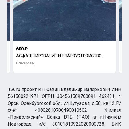
600 ₽
600
АСФАЛЬТИРОВАНИЕ И БЛАГОУСТРОЙСТВО.
АС
Новотроицк
Нов
156.ru проект ИП Савин Владимир Валерьевич ИНН
561500221971 ОГРН 304561509700091 462431, г.
Орск, Оренбургской обл., ул.Кутузова, д.58, кв.12 Р/
счёт 40802810700490010502 Филиал
«Приволжский» Банка ВТБ (ПАО) в г.Нижнем
Новгороде к/с 30101810922020000728 БИК