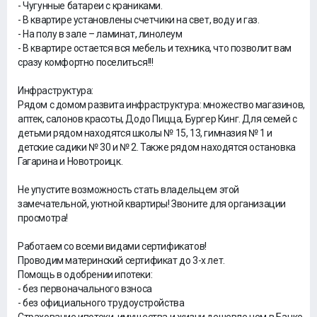
- Чугунные батареи с краниками.
- В квартире установлены счетчики на свет, воду и газ.
- На полу в зале – ламинат, линолеум
- В квартире остается вся мебель и техника, что позволит вам
сразу комфортно поселиться!!!
Инфраструктура:
Рядом с домом развита инфраструктура: множество магазинов,
аптек, салонов красоты, Додо Пицца, Бургер Кинг. Для семей с
детьми рядом находятся школы № 15, 13, гимназия № 1 и
детские садики № 30 и № 2. Также рядом находятся остановка
Гагарина и Новотроицк.
Не упустите возможность стать владельцем этой
замечательной, уютной квартиры! Звоните для организации
просмотра!
Работаем со всеми видами сертификатов!
Проводим материнский сертификат до 3-х лет.
Помощь в одобрении ипотеки:
- без первоначального взноса
- без официального трудоустройства