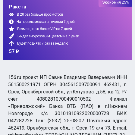
Экономия 25%
Ракета
В 20 раз больше просмотров
На первых местах в течении 7 дней
Размещено в блоке VIP на 7 дней
Выделено розовым цветом на 7 дней
Будет поднято 7 раз за неделю
57 ₽
156.ru проект ИП Савин Владимир Валерьевич ИНН
561500221971 ОГРН 304561509700091 462431, г.
Орск, Оренбургской обл., ул.Кутузова, д.58, кв.12 Р/
счёт 40802810700490010502 Филиал
«Приволжский» Банка ВТБ (ПАО) в г.Нижнем
Новгороде к/с 30101810922020000728 БИК
042282728 Тел.: (3537) 25-08-07 Почтовый адрес:
462419, Оренбургская обл., г. Орск-19 а/я 73, E-mail: