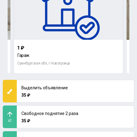
1 ₽
1 7
Гараж
2-к
Оренбургская обл, г Новотроицк
Орен
Выделить объявление
35 ₽
Свободное поднятие 2 раза
x2
35 ₽