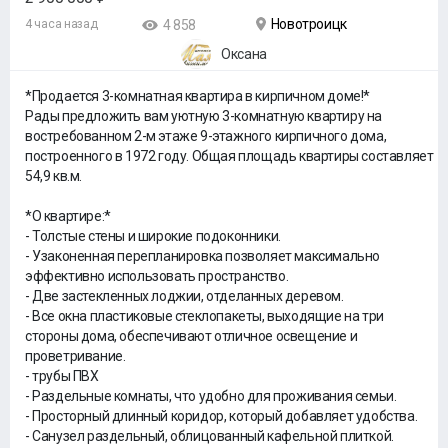
Новотроицк
4 часа назад
4 858
Оксана
*Продается 3-комнатная квартира в кирпичном доме!*
Рады предложить вам уютную 3-комнатную квартиру на
востребованном 2-м этаже 9-этажного кирпичного дома,
построенного в 1972 году. Общая площадь квартиры составляет
54,9 кв.м.
*О квартире:*
- Толстые стены и широкие подоконники.
- Узаконенная перепланировка позволяет максимально
эффективно использовать пространство.
- Две застекленных лоджии, отделанных деревом.
- Все окна пластиковые стеклопакеты, выходящие на три
стороны дома, обеспечивают отличное освещение и
проветривание.
- трубы ПВХ
- Раздельные комнаты, что удобно для проживания семьи.
- Просторный длинный коридор, который добавляет удобства.
- Санузел раздельный, облицованный кафельной плиткой.