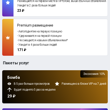
Размещается на первом месте в VIP-блоке, выше обычных объявлений.
Увидит в 2 раза больше людей
23 ₽
Premium размещение
- Автоподнятие на первую позицию
- Удерживается на первой позиции
- Не смещается новыми объявлениями*
- Увидит в 4 раза больше людей
171 ₽
Пакеты услуг
Экономия 10%
Бомба
В 5 раз больше просмотров
Размещено в блоке VIP на 7 дней
Будет поднято 5 раз за неделю
29 ₽