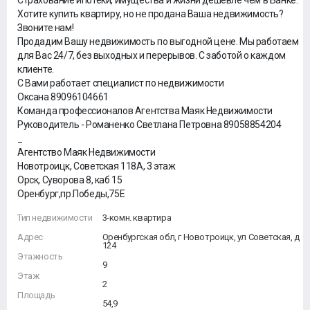
Страхование ипотеки, имущества и жизни дешевле чем в Банке.
Хотите купить квартиру, но не продана Ваша недвижимость?
Звоните нам!
Продадим Вашу недвижимость по выгодной цене. Мы работаем
для Вас 24/7, без выходных и перерывов. С заботой о каждом
клиенте.
С Вами работает специалист по недвижимости
Оксана 89096104661
Команда профессионалов Агентства Маяк Недвижимости
Руководитель - Романенко Светлана Петровна 89058854204
_
Агентство Маяк Недвижимости
Новотроицк, Советская 118А, 3 этаж
Орск, Суворова 8, каб 15
Оренбург,пр.Победы,75Е
Тип недвижимости
3-комн. квартира
Адрес
Оренбургская обл, г Новотроицк, ул Советская, д
124
Этажность
9
Этаж
2
Площадь
54,9