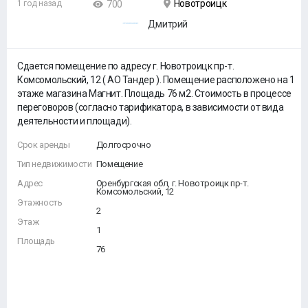
Новотроицк
1 год назад
700
Дмитрий
Сдается помещение по адресу г. Новотроицк пр-т.
Комсомольский, 12 ( АО Тандер ). Помещение расположено на 1
этаже магазина Магнит. Площадь 76 м2. Стоимость в процессе
переговоров (согласно тарификатора, в зависимости от вида
деятельности и площади).
Срок аренды
Долгосрочно
Тип недвижимости
Помещение
Адрес
Оренбургская обл, г. Новотроицк пр-т.
Комсомольский, 12
Этажность
2
Этаж
1
Площадь
76