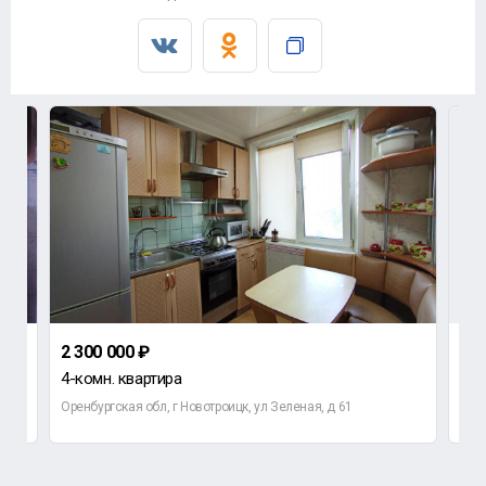
2 300 000 ₽
4 5
4-комн. квартира
3-к
Оренбургская обл, г Новотроицк, ул Зеленая, д 61
Орен