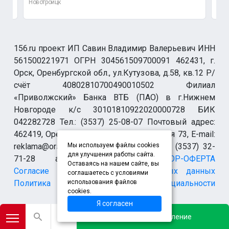
Новотроицк
Нов
156.ru проект ИП Савин Владимир Валерьевич ИНН
561500221971 ОГРН 304561509700091 462431, г.
Орск, Оренбургской обл., ул.Кутузова, д.58, кв.12 Р/
счёт 40802810700490010502 Филиал
«Приволжский» Банка ВТБ (ПАО) в г.Нижнем
Новгороде к/с 30101810922020000728 БИК
042282728 Тел.: (3537) 25-08-07 Почтовый адрес:
462419, Оренбургская обл., г. Орск-19 а/я 73, E-mail:
reklama@orsk.ru ТЕЛЕФОН МОДЕРАЦИИ (3537) 32-
Мы используем файлы cookies
для улучшения работы сайта.
71-28 allsupport@orsk.ru
ДОГОВОР-ОФЕРТА
Оставаясь на нашем сайте, вы
Согласие на обработку персональных данных
соглашаетесь с условиями
Политика конфиденциальности
использования файлов
cookies.
Я согласен
*Instagram (запрещен на территории Российской Федерации)
Добавить объявление