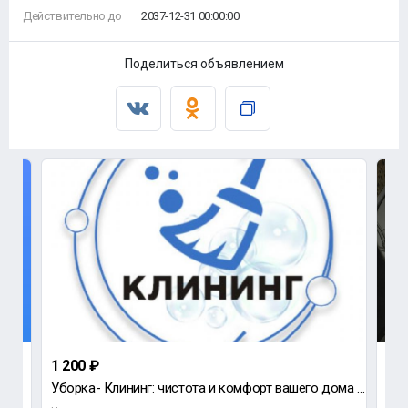
Действительно до
2037-12-31 00:00:00
Поделиться объявлением
1 200 ₽
8 5
Уборка- Клининг: чистота и комфорт вашего дома Устали тратить драгоценные выходные на уборку? • Ком
Уст