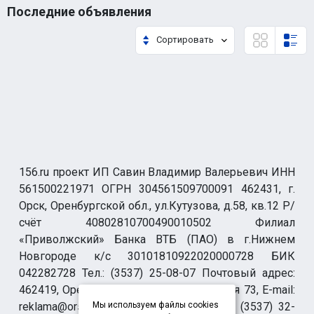
Последние объявления
Сортировать
156.ru проект ИП Савин Владимир Валерьевич ИНН
561500221971 ОГРН 304561509700091 462431, г.
Орск, Оренбургской обл., ул.Кутузова, д.58, кв.12 Р/
счёт 40802810700490010502 Филиал
«Приволжский» Банка ВТБ (ПАО) в г.Нижнем
Новгороде к/с 30101810922020000728 БИК
042282728 Тел.: (3537) 25-08-07 Почтовый адрес:
462419, Оренбургская обл., г. Орск-19 а/я 73, E-mail:
reklama@orsk.ru ТЕЛЕФОН МОДЕРАЦИИ (3537) 32-
Мы используем файлы cookies