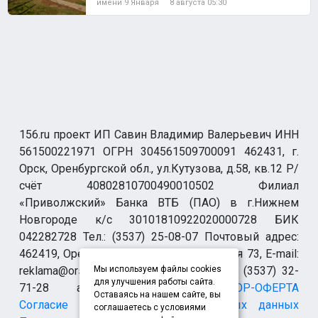
имени 9 Января
8 августа 05:30
156.ru проект ИП Савин Владимир Валерьевич ИНН
561500221971 ОГРН 304561509700091 462431, г.
Орск, Оренбургской обл., ул.Кутузова, д.58, кв.12 Р/
счёт 40802810700490010502 Филиал
«Приволжский» Банка ВТБ (ПАО) в г.Нижнем
Новгороде к/с 30101810922020000728 БИК
042282728 Тел.: (3537) 25-08-07 Почтовый адрес:
462419, Оренбургская обл., г. Орск-19 а/я 73, E-mail:
reklama@orsk.ru ТЕЛЕФОН МОДЕРАЦИИ (3537) 32-
Мы используем файлы cookies
для улучшения работы сайта.
71-28 allsupport@orsk.ru
ДОГОВОР-ОФЕРТА
Оставаясь на нашем сайте, вы
Согласие на обработку персональных данных
соглашаетесь с условиями