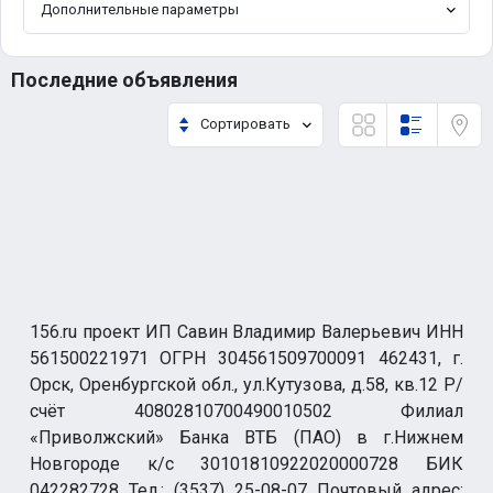
Дополнительные параметры
Последние объявления
Сортировать
156.ru проект ИП Савин Владимир Валерьевич ИНН
561500221971 ОГРН 304561509700091 462431, г.
Орск, Оренбургской обл., ул.Кутузова, д.58, кв.12 Р/
счёт 40802810700490010502 Филиал
«Приволжский» Банка ВТБ (ПАО) в г.Нижнем
Новгороде к/с 30101810922020000728 БИК
042282728 Тел.: (3537) 25-08-07 Почтовый адрес: