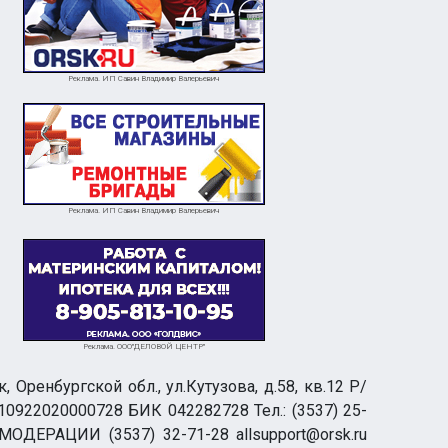
Реклама. ИП Савин Владимир Валерьевич
Реклама. ИП Савин Владимир Валерьевич
Реклама. ООО"ДЕЛОВОЙ ЦЕНТР"
ренбургской обл., ул.Кутузова, д.58, кв.12 Р/
0922020000728 БИК 042282728 Тел.: (3537) 25-
 МОДЕРАЦИИ (3537) 32-71-28 allsupport@orsk.ru