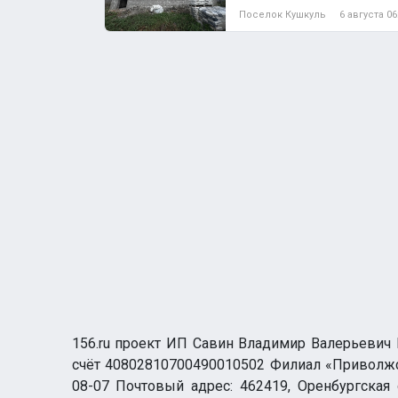
Поселок Кушкуль
6 августа 06
156.ru проект ИП Савин Владимир Валерьевич И
счёт 40802810700490010502 Филиал «Приволжск
08-07 Почтовый адрес: 462419, Оренбургская о