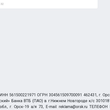
:32
НН 561500221971 ОГРН 304561509700091 462431, г. Орск, О
ий» Банка ВТБ (ПАО) в г.Нижнем Новгороде к/с 3010181
бл., г. Орск-19 а/я 73, E-mail: reklama@orsk.ru ТЕЛЕФОН