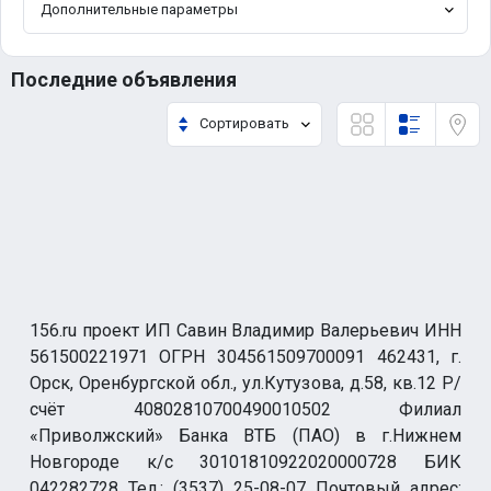
Дополнительные параметры
Последние объявления
Сортировать
156.ru проект ИП Савин Владимир Валерьевич ИНН
561500221971 ОГРН 304561509700091 462431, г.
Орск, Оренбургской обл., ул.Кутузова, д.58, кв.12 Р/
счёт 40802810700490010502 Филиал
«Приволжский» Банка ВТБ (ПАО) в г.Нижнем
Новгороде к/с 30101810922020000728 БИК
042282728 Тел.: (3537) 25-08-07 Почтовый адрес: