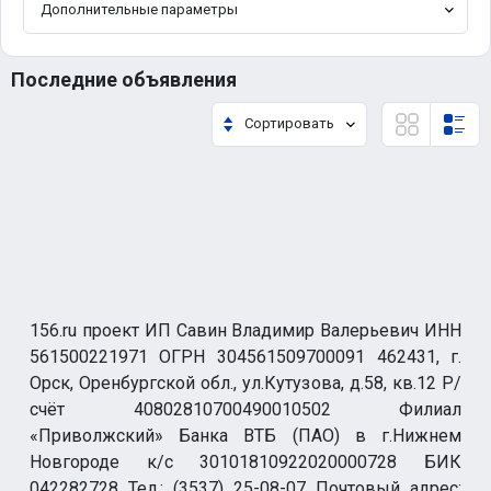
Дополнительные параметры
Последние объявления
Сортировать
156.ru проект ИП Савин Владимир Валерьевич ИНН
561500221971 ОГРН 304561509700091 462431, г.
Орск, Оренбургской обл., ул.Кутузова, д.58, кв.12 Р/
счёт 40802810700490010502 Филиал
«Приволжский» Банка ВТБ (ПАО) в г.Нижнем
Новгороде к/с 30101810922020000728 БИК
042282728 Тел.: (3537) 25-08-07 Почтовый адрес: