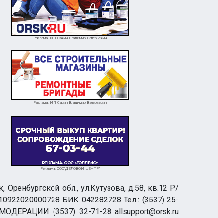
Реклама. ИП Савин Владимир Валерьевич
Реклама. ИП Савин Владимир Валерьевич
Реклама. ООО"ДЕЛОВОЙ ЦЕНТР"
ренбургской обл., ул.Кутузова, д.58, кв.12 Р/
0922020000728 БИК 042282728 Тел.: (3537) 25-
 МОДЕРАЦИИ (3537) 32-71-28 allsupport@orsk.ru