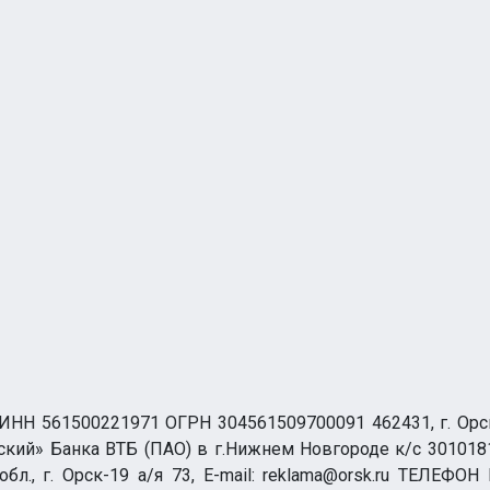
НН 561500221971 ОГРН 304561509700091 462431, г. Орск, О
ий» Банка ВТБ (ПАО) в г.Нижнем Новгороде к/с 3010181
бл., г. Орск-19 а/я 73, E-mail: reklama@orsk.ru ТЕЛЕФОН